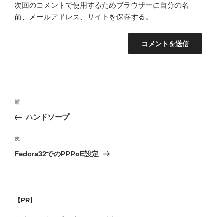
次回のコメントで使用するためブラウザーに自分の名
前、メールアドレス、サイトを保存する。
投
過
前
稿
去
ハンドソープ
ナ
の
ビ
投
次
次
稿
ゲ
の
Fedora32でのPPPoE設定
投
ー
稿
シ
ョ
【PR】
ン