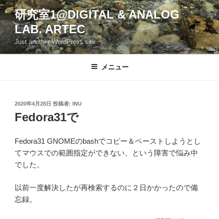
コ
研究室1@DIGITAL & ANALOG
ン
LAB. ARTEC
テ
ン
Just another WordPress site
ツ
へ
メニュー
ス
キ
ッ
投
2020年4月28日
投稿者:
INU
プ
稿
Fedora31で
日:
Fedora31 GNOMEのbashでコピー＆ペーストしようとし
てマウスでの範囲指定ができない、という障害で悩み中
でした。
以前一度解決したが再検索するのに２日かかったので備
忘録。