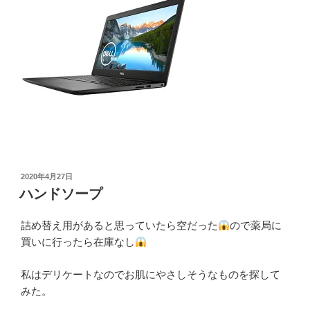
投
2020年4月27日
稿
ハンドソープ
日:
詰め替え用があると思っていたら空だった
ので薬局に
買いに行ったら在庫なし
私はデリケートなのでお肌にやさしそうなものを探して
みた。