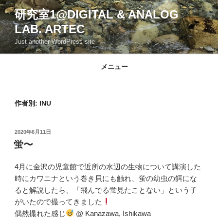
コ
研究室1@DIGITAL & ANALOG
ン
LAB. ARTEC
テ
ン
Just another WordPress site
ツ
へ
メニュー
ス
キ
ッ
作者別:
INU
プ
投
2020年6月11日
稿
蛍〜
日:
4月に金沢の児童館で近所の水辺の生物について講演した
時にカワニナという巻き貝にも触れ、蛍の幼虫の餌にな
ると解説したら、「飛んでる蛍見たことない」という子
がいたので撮ってきました
偶然撮れた感じ
@ Kanazawa, Ishikawa