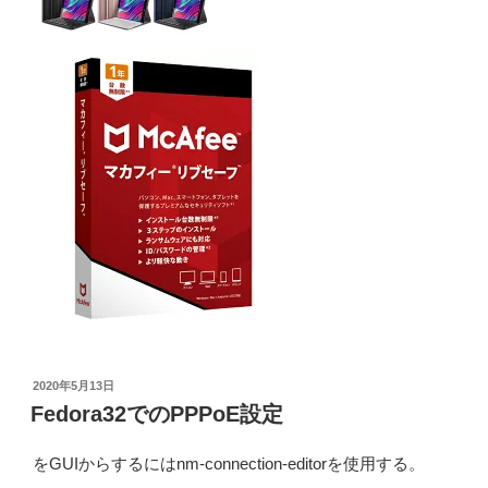
投
2020年5月13日
稿
Fedora32でのPPPoE設定
日:
をGUIからするにはnm-connection-editorを使用する。