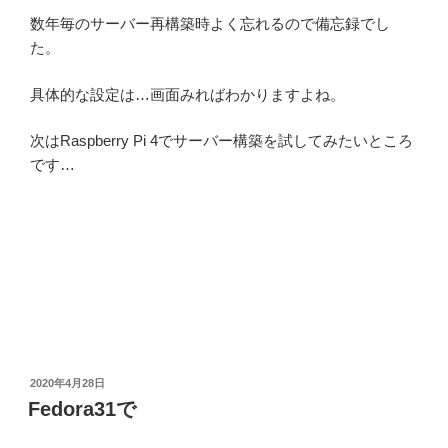
数年毎のサーバー再構築時よく忘れるので備忘録でし
た。
具体的な設定は…画面みればわかりますよね。
次はRaspberry Pi 4でサーバー構築を試してみたいところ
です…
投
2020年4月28日
稿
Fedora31で
日: