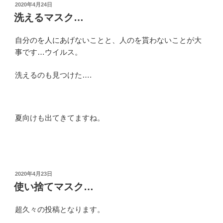
投
2020年4月24日
稿
洗えるマスク…
日:
自分のを人にあげないことと、人のを貰わないことが大
事です…ウイルス。
洗えるのも見つけた….
夏向けも出てきてますね。
投
2020年4月23日
稿
使い捨てマスク…
日:
超久々の投稿となります。